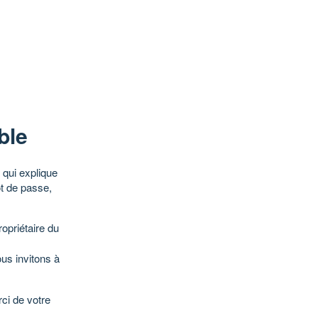
ble
qui explique
ot de passe,
opriétaire du
ous invitons à
ci de votre